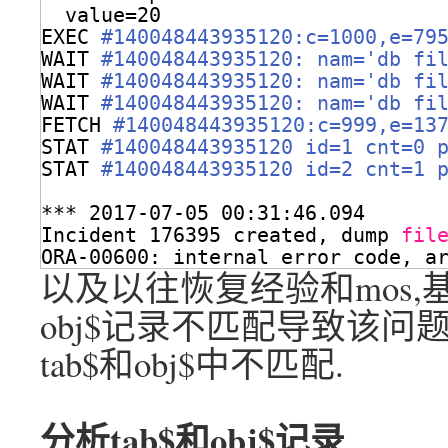
value=20
EXEC 
#140048443935120:c=1000,e=79
WAIT 
#140048443935120: nam='db fi
WAIT 
#140048443935120: nam='db fi
WAIT 
#140048443935120: nam='db fi
FETCH 
#140048443935120:c=999,e=13
STAT 
#140048443935120 id=1 cnt=0 
STAT 
#140048443935120 id=2 cnt=1 
*** 2017-07-05 00:31:46.094
Incident 176395 created, dump 
fil
ORA-00600: internal error code, a
以及以往恢复经验和mos,
obj$记录不匹配导致该问题.
tab$和obj$中不匹配.
分析tab$和obj$记录