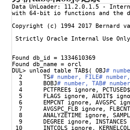
Data UnLoader: 11.2.0.1.5 - Inter
with 64-bit io functions and the 
Copyright (c) 1994 2017 Bernard v
Strictly Oracle Internal Use Onl
Found db_id = 1334610369
Found db_name = orcl
DUL> unload table TAB$( OBJ
# numb
2      TS
# number, FILE# number
3      BOBJ
# number, TAB# numbe
4      PCTFREE$ ignore, PCTUSED
5      FLAGS ignore, AUDIT$ ign
6      EMPCNT ignore, AVGSPC ig
7      AVGSPC_FLB ignore, FLBCN
8      ANALYZETIME ignore, SAMP
9      DEGREE ignore, INSTANCES
10      INTCOLS ignore, KERNELCO