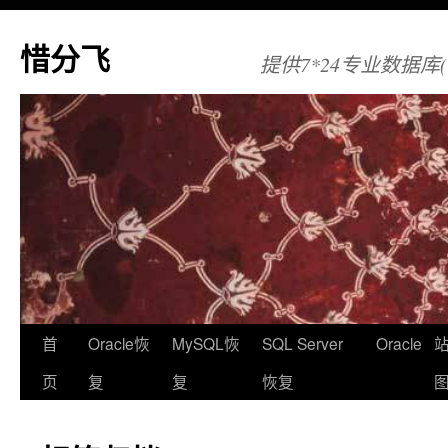
惜分飞
提供7*24专业数据库(Orac
首
Oracle恢
MySQL恢
SQL Server
Oracle
页
复
复
恢复