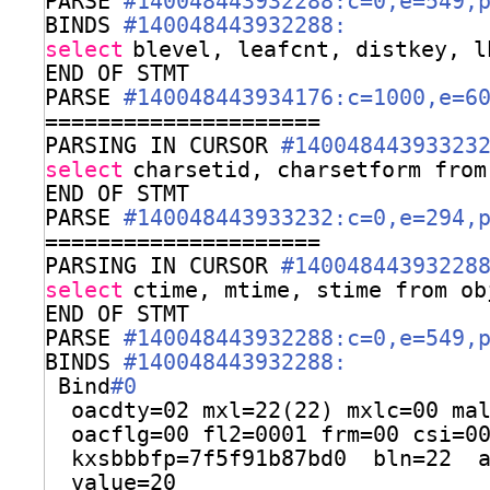
PARSE 
#140048443932288:c=0,e=549,
BINDS 
#140048443932288:
select
blevel, leafcnt, distkey, l
END OF STMT
PARSE 
#140048443934176:c=1000,e=6
=====================
PARSING IN CURSOR 
#14004844393323
select
charsetid, charsetform from
END OF STMT
PARSE 
#140048443933232:c=0,e=294,
=====================
PARSING IN CURSOR 
#14004844393228
select
ctime, mtime, stime from ob
END OF STMT
PARSE 
#140048443932288:c=0,e=549,
BINDS 
#140048443932288:
Bind
#0
oacdty=02 mxl=22(22) mxlc=00 ma
oacflg=00 fl2=0001 frm=00 csi=0
kxsbbbfp=7f5f91b87bd0  bln=22  
value=20