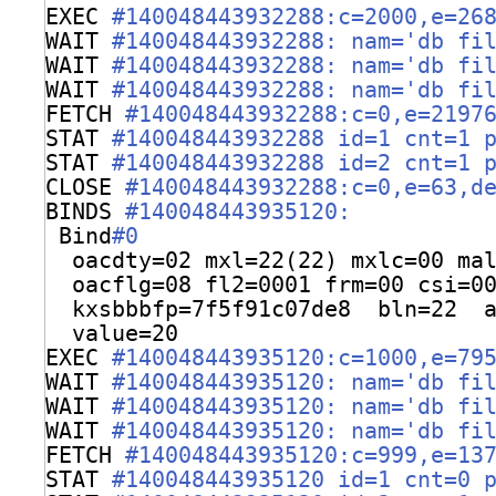
EXEC 
#140048443932288:c=2000,e=26
WAIT 
#140048443932288: nam='db fi
WAIT 
#140048443932288: nam='db fi
WAIT 
#140048443932288: nam='db fi
FETCH 
#140048443932288:c=0,e=2197
STAT 
#140048443932288 id=1 cnt=1 
STAT 
#140048443932288 id=2 cnt=1 
CLOSE 
#140048443932288:c=0,e=63,d
BINDS 
#140048443935120:
Bind
#0
oacdty=02 mxl=22(22) mxlc=00 ma
oacflg=08 fl2=0001 frm=00 csi=0
kxsbbbfp=7f5f91c07de8  bln=22  
value=20
EXEC 
#140048443935120:c=1000,e=79
WAIT 
#140048443935120: nam='db fi
WAIT 
#140048443935120: nam='db fi
WAIT 
#140048443935120: nam='db fi
FETCH 
#140048443935120:c=999,e=13
STAT 
#140048443935120 id=1 cnt=0 