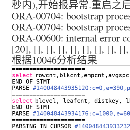
秒内),开始报异常.重启之
ORA-00704: bootstrap proces
ORA-00704: bootstrap proces
ORA-00600: internal error co
[20], [], [], [], [], [], [], [], [],
根据10046分析结果
=====================
select
rowcnt,blkcnt,empcnt,avgspc
END OF STMT
PARSE 
#140048443935120:c=0,e=390,
=====================
select
blevel, leafcnt, distkey, l
END OF STMT
PARSE 
#140048443934176:c=1000,e=6
=====================
PARSING IN CURSOR 
#14004844393323