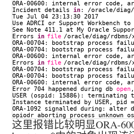
ORA-00600: internal error code, a
Incident details 
in
: 
/oracle/diag
Tue Jul 04 23:13:30 2017
Use ADRCI or Support Workbench to
See Note 411.1 at My Oracle Suppo
Errors 
in
file
/oracle/diag/rdbms/
ORA-00704: bootstrap process fail
ORA-00704: bootstrap process fail
ORA-00600: internal error code, a
Errors 
in
file
/oracle/diag/rdbms/
ORA-00704: bootstrap process fail
ORA-00704: bootstrap process fail
ORA-00600: internal error code, a
Error 704 happened during db 
open
USER (ospid: 15886): terminating 
Instance terminated by USER, pid 
ORA-1092 signalled during: alter 
opiodr aborting process unknown o
这里报错比较明显ORA-600