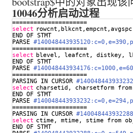
bootstrap$中的对象出现该
10046分析启动过程
=====================
select
rowcnt,blkcnt,empcnt,avgspc
END OF STMT
PARSE 
#140048443935120:c=0,e=390,
=====================
select
blevel, leafcnt, distkey, l
END OF STMT
PARSE 
#140048443934176:c=1000,e=6
=====================
PARSING IN CURSOR 
#14004844393323
select
charsetid, charsetform from
END OF STMT
PARSE 
#140048443933232:c=0,e=294,
=====================
PARSING IN CURSOR 
#14004844393228
select
ctime, mtime, stime from ob
END OF STMT