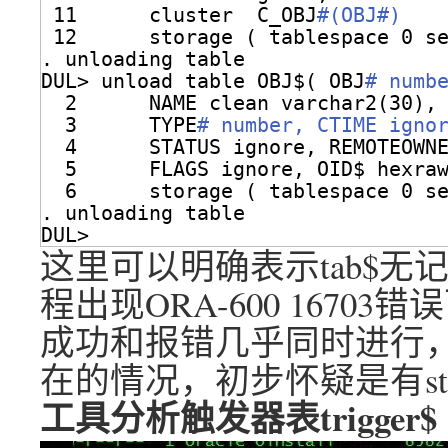
11      cluster  C_OBJ
#(OBJ#)
12      storage ( tablespace 0 s
. unloading table                
DUL> unload table OBJ$( OBJ
# numb
2      NAME clean varchar2(30),
3      TYPE
# number, CTIME igno
4      STATUS ignore, REMOTEOWN
5      FLAGS ignore, OID$ hexra
6      storage ( tablespace 0 s
. unloading table                
DUL>
这里可以明确表示tab$无记
程出现ORA-600 1670
成功和报错几乎同时进行，
在的情况，初步怀疑是有sta
工具分析触发器表trigger$