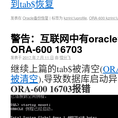
到tab$恢复
发表在
Oracle备份恢复
|
标签为
kzrini:!uprofile
,
ORA-600 kzrini:!u
警告：互联网中有orac
ORA-600 16703
发表于
2017 年 7 月 11 日
由
惜分飞
继续上篇的tab$被清空(
OR
被清空
),导致数据库启动异常
ORA-600 16703报错