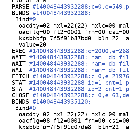
END OF STMT
PARSE 
#140048443932288:c=0,e=549,
BINDS 
#140048443932288:
Bind
#0
oacdty=02 mxl=22(22) mxlc=00 ma
oacflg=00 fl2=0001 frm=00 csi=0
kxsbbbfp=7f5f91b87bd0  bln=22  
value=20
EXEC 
#140048443932288:c=2000,e=26
WAIT 
#140048443932288: nam='db fi
WAIT 
#140048443932288: nam='db fi
WAIT 
#140048443932288: nam='db fi
FETCH 
#140048443932288:c=0,e=2197
STAT 
#140048443932288 id=1 cnt=1 
STAT 
#140048443932288 id=2 cnt=1 
CLOSE 
#140048443932288:c=0,e=63,d
BINDS 
#140048443935120:
Bind
#0
oacdty=02 mxl=22(22) mxlc=00 ma
oacflg=08 fl2=0001 frm=00 csi=0
kxsbbbfp=7f5f91c07de8  bln=22  