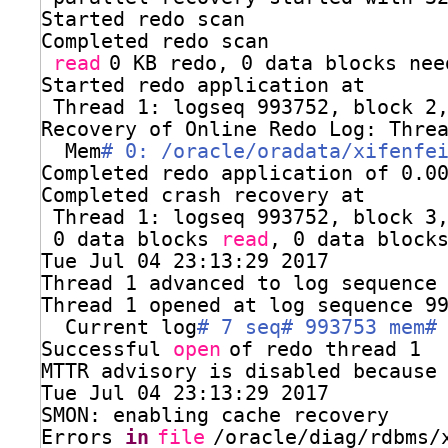
Started redo scan
Completed redo scan
read
0 KB redo, 0 data blocks nee
Started redo application at
Thread 1: logseq 993752, block 2
Recovery of Online Redo Log: Thre
Mem
# 0: /oracle/oradata/xifenfe
Completed redo application of 0.0
Completed crash recovery at
Thread 1: logseq 993752, block 3
0 data blocks 
read
, 0 data block
Tue Jul 04 23:13:29 2017
Thread 1 advanced to log sequence
Thread 1 opened at log sequence 9
Current log
# 7 seq# 993753 mem#
Successful 
open
of redo thread 1
MTTR advisory is disabled because
Tue Jul 04 23:13:29 2017
SMON: enabling cache recovery
Errors 
in
file
/oracle/diag/rdbms/