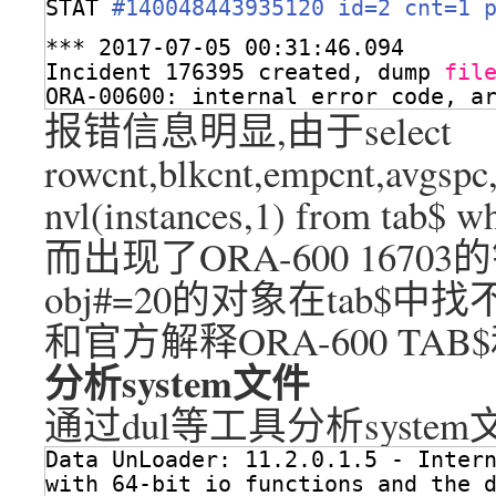
STAT 
#140048443935120 id=2 cnt=1 
*** 2017-07-05 00:31:46.094
Incident 176395 created, dump 
fil
ORA-00600: internal error code, a
报错信息明显,由于select
rowcnt,blkcnt,empcnt,avgspc,
nvl(instances,1) from ta
而出现了ORA-600 167
obj#=20的对象在tab
和官方解释ORA-600 TAB
分析system文件
通过dul等工具分析syste
Data UnLoader: 11.2.0.1.5 - Inter
with 64-bit io functions and the 