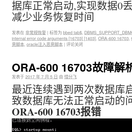
据库正常启动,实现数据0
减少业务恢复时间
发表在
非常规恢复
|
标签为
bbed tab$
,
DBMS_SUPPORT_DBM
internal error code arguments [16703] [1403]
,
ORA-600 16703
,
意脚本
,
oracle注入恶意脚本
|
评论关闭
ORA-600 16703故障
发表于
2017 年 7 月 5 日
由
惜分飞
最近连续遇到两次数据库启动报O
致数据库无法正常启动的
ORA-600 16703报错