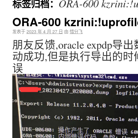
ORA-600 kzrini:!u
标签归档：
ORA-600 kzrini:!uprof
发表于
2023 年 4 月 27 日
由
惜分飞
朋友反馈,oracle expdp
动成功,但是执行导出的时候报ORA-
误