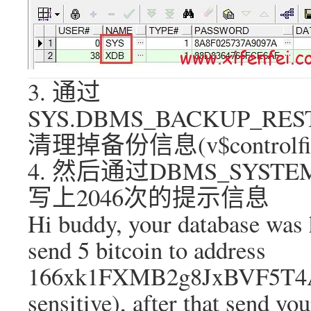
3. 通过
SYS.DBMS_BACKUP_RES
清理掉备份信息(v$controlfile_
4. 然后通过DBMS_SYSTE
写上2046次的提示信息
Hi buddy, your database wa
send 5 bitcoin to address
166xk1FXMB2g8JxBVF5T4A
sensitive), after that send y