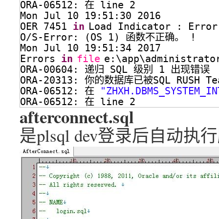
ORA-06512: 在 line 2
Mon Jul 10 19:51:30 2016
OER 7451 
in
Load Indicator : Err
O
/S-Error
: (OS 1) 函数不正确。 !
Mon Jul 10 19:51:34 2017
Errors 
in
file
e:\app\administrato
ORA-00604: 递归 SQL 级别 1 出现错误
ORA-20313: 你的数据库已被SQL RUSH Tea
ORA-06512: 在 
"ZHXH.DBMS_SYSTEM_IN
ORA-06512: 在 line 2
afterconnect.sql
是plsql dev登录后自动执