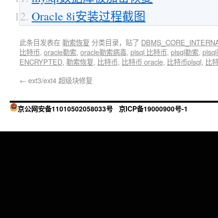
Oracle 8i安装过程截图
此条目发表在
勒索恢复
分类目录，贴了
DBMS_CORE_INTERN
比特币
,
oracle勒索
,
oracle勒索病毒
,
plsql 比特币
,
plsql勒索
,
pls
ENCRYPTED
,
勒索恢复
,
比特币
,
比特币 oracle
,
比特币plsql
,
比
←
ext3/ext4 超级块修复
京公网安备11010502058033号
京ICP备19000900号-1