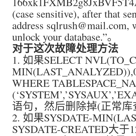
166xk1FXMB2g8JxBVF5T4
(case sensitive), after that s
address sqlrush@mail.com, w
unlock your database.”。
对于这次故障处理方法
1. 如果SELECT NVL(TO_
MIN(LAST_ANALYZED)),
WHERE TABLESPACE_NA
(‘SYSTEM’,’SYSAUX’,
语句，然后删除掉(正常库
2. 如果SYSDATE-MIN(LA
SYSDATE-CREATED大于