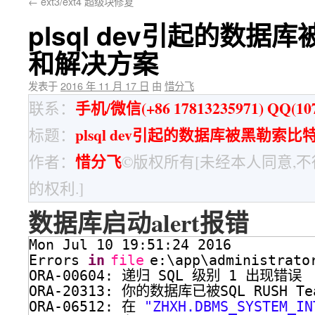
←
ext3/ext4 超级块修复
plsql dev引起的数
和解决方案
发表于
2016 年 11 月 17 日
由
惜分飞
手机/微信(+86 17813235971) QQ(107
联系：
plsql dev引起的数据库被黑勒
标题：
惜分飞
作者：
©版权所有[未经本人同意,
的权利.]
数据库启动alert报错
Mon Jul 10 19:51:24 2016
Errors 
in
file
e:\app\administrato
ORA-00604: 递归 SQL 级别 1 出现错误
ORA-20313: 你的数据库已被SQL RUSH Tea
ORA-06512: 在 
"ZHXH.DBMS_SYSTEM_IN