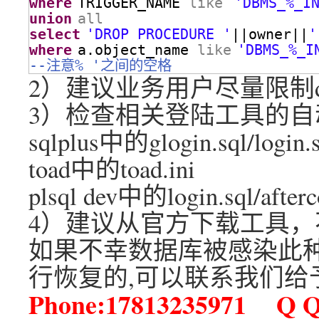
where
TRIGGER_NAME 
like
'DBMS_%_I
union
all
select
'DROP PROCEDURE '
||owner||
'
where
a.object_name 
like
'DBMS_%_I
--注意% '之间的空格
2）建议业务用户尽量限制d
3）检查相关登陆工具的自
sqlplus中的glogin.sql/login.s
toad中的toad.ini
plsql dev中的login.sql/afterc
4）建议从官方下载工具，
如果不幸数据库被感染此种
行恢复的,可以联系我们给
Phone:17813235971 Q Q