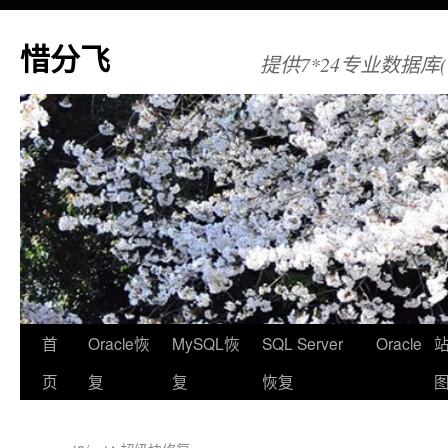
惜分飞
提供7*24专业数据库(Orac
首
Oracle恢
MySQL恢
SQL Server
Oracle
页
复
复
恢复