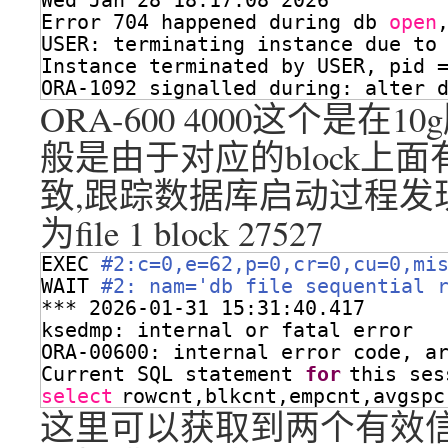
Wed Jan 28 18:17:08 2026
Error 704 happened during db 
open
USER: terminating instance due to
Instance terminated by USER, pid 
ORA-1092 signalled during: alter 
ORA-600 4000这个是
般是由于对应的block上
致,跟踪数据库启动过程发现
为file 1 block 27527
EXEC 
#2:c=0,e=62,p=0,cr=0,cu=0,mi
WAIT 
#2: nam='db file sequential 
*** 2026-01-31 15:31:40.417
ksedmp: internal or fatal error
ORA-00600: internal error code, a
Current SQL statement 
for
this ses
select
rowcnt,blkcnt,empcnt,avgspc
这里可以获取到两个有效信