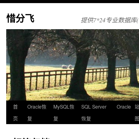
惜分飞
提供7*24专业数据库(Orac
首
Oracle恢
MySQL恢
SQL Server
Oracle
页
复
复
恢复