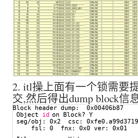
2. itl操上面有一个锁需要
交,然后得出dump block信
Block header dump:  0x00406b87
Object 
id
on Block? Y
seg
/obj
: 0x2  csc: 0xfe0.a99d371
fsl: 0  fnx: 0x0 ver: 0x01