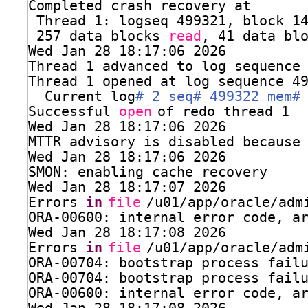
Completed crash recovery at
Thread 1: logseq 499321, block 1
257 data blocks 
read
, 41 data bl
Wed Jan 28 18:17:06 2026
Thread 1 advanced to log sequence
Thread 1 opened at log sequence 4
Current log
# 2 seq# 499322 mem#
Successful 
open
of redo thread 1
Wed Jan 28 18:17:06 2026
MTTR advisory is disabled because
Wed Jan 28 18:17:06 2026
SMON: enabling cache recovery
Wed Jan 28 18:17:07 2026
Errors 
in
file
/u01/app/oracle/adm
ORA-00600: internal error code, a
Wed Jan 28 18:17:08 2026
Errors 
in
file
/u01/app/oracle/adm
ORA-00704: bootstrap process fail
ORA-00704: bootstrap process fail
ORA-00600: internal error code, a