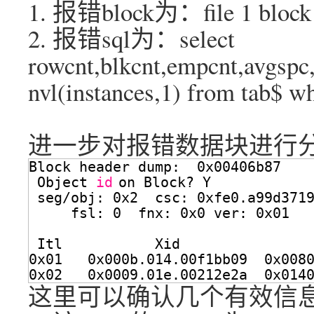
1. 报错block为：file 1 block
2. 报错sql为：select
rowcnt,blkcnt,empcnt,avgspc,
nvl(instances,1) from tab$ w
进一步对报错数据块进行
Block header dump:  0x00406b87
Object 
id
on Block? Y
seg
/obj
: 0x2  csc: 0xfe0.a99d371
fsl: 0  fnx: 0x0 ver: 0x01
Itl           Xid               
0x01   0x000b.014.00f1bb09  0x008
0x02   0x0009.01e.00212e2a  0x014
这里可以确认几个有效信息