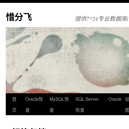
惜分飞
提供7*24专业数据库(Orac
首
Oracle恢
MySQL恢
SQL Server
Oracle
页
复
复
恢复