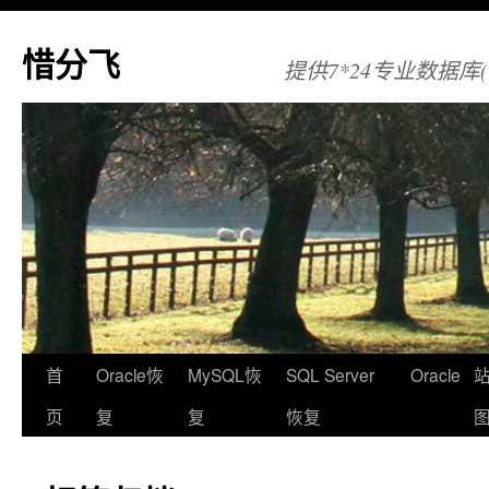
惜分飞
提供7*24专业数据库(Orac
首
Oracle恢
MySQL恢
SQL Server
Oracle
页
复
复
恢复