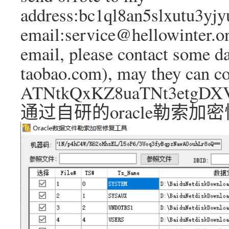
address:bc1ql8an5slxutu3yjy
email:service@hellowinter.on
email, please contact some d
taobao.com), may they can co
ATNtkQxKZ8uaTNt3etgDXV
通过自研的oracle勒索