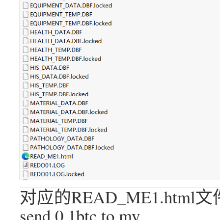
对应的READ_ME1.htm
send 0.1btc to my