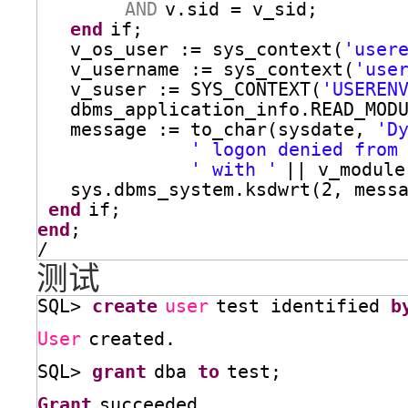
AND
v.sid = v_sid;
end
if;
v_os_user := sys_context(
'user
v_username := sys_context(
'use
v_suser := SYS_CONTEXT(
'USEREN
dbms_application_info.READ_MOD
message := to_char(sysdate, 
'D
' logon denied from
' with '
|| v_module
sys.dbms_system.ksdwrt(2, mess
end
if;
end
;
/
测试
SQL> 
create
user
test identified 
b
User
created.
SQL> 
grant
dba 
to
test;
Grant
succeeded.