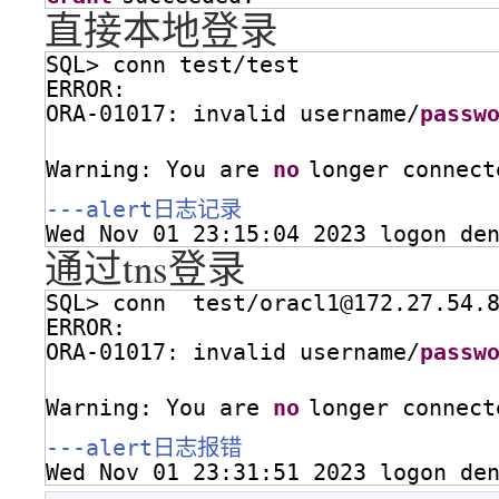
直接本地登录
SQL> conn test/test
ERROR:
ORA-01017: invalid username/
passw
Warning: You are 
no
longer connect
---alert日志记录
Wed Nov 01 23:15:04 2023 logon de
通过tns登录
SQL> conn  test/oracl1@172.27.54.
ERROR:
ORA-01017: invalid username/
passw
Warning: You are 
no
longer connect
---alert日志报错
Wed Nov 01 23:31:51 2023 logon de