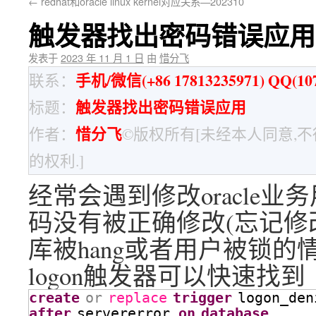
←
redhat和oracle linux kernel对应关系—202310
触发器找出密码错误应用
发表于
2023 年 11 月 1 日
由
惜分飞
手机/微信(+86 17813235971) QQ(107
联系：
触发器找出密码错误应用
标题：
惜分飞
作者：
©版权所有[未经本人同意,
的权利.]
经常会遇到修改oracle
码没有被正确修改(忘记修改
库被hang或者用户被锁的
logon触发器可以快速找到
create
or
replace
trigger
logon_den
after
servererror 
on
database