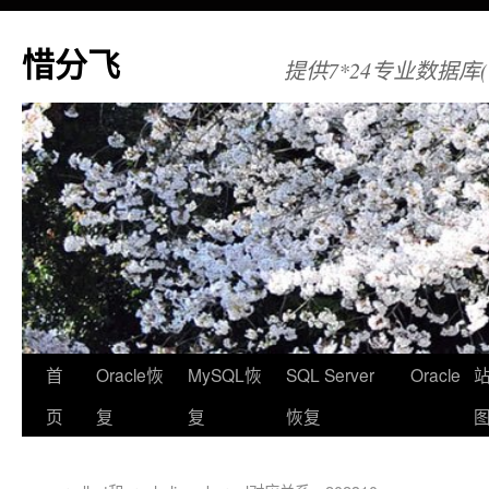
惜分飞
提供7*24专业数据库(Orac
首
Oracle恢
MySQL恢
SQL Server
Oracle
页
复
复
恢复