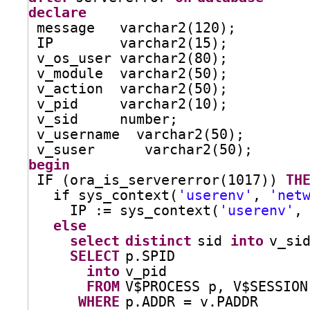
declare
message   varchar2(120);
IP        varchar2(15);
v_os_user varchar2(80);
v_module  varchar2(50);
v_action  varchar2(50);
v_pid     varchar2(10);
v_sid     number;
v_username  varchar2(50);
v_suser      varchar2(50);
begin
IF (ora_is_servererror(1017)) 
TH
if sys_context(
'userenv'
, 
'net
IP := sys_context(
'userenv'
,
else
select
distinct
sid 
into
v_si
SELECT
p.SPID
into
v_pid
FROM
V$PROCESS p, V$SESSION
WHERE
p.ADDR = v.PADDR