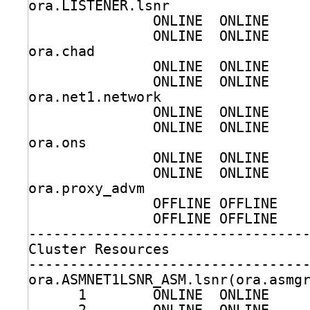
ora.LISTENER.lsnr
ONLINE  ONLINE    
ONLINE  ONLINE    
ora.chad
ONLINE  ONLINE    
ONLINE  ONLINE    
ora.net1.network
ONLINE  ONLINE    
ONLINE  ONLINE    
ora.ons
ONLINE  ONLINE    
ONLINE  ONLINE    
ora.proxy_advm
OFFLINE OFFLINE   
OFFLINE OFFLINE   
---------------------------------
Cluster Resources
---------------------------------
ora.ASMNET1LSNR_ASM.lsnr(ora.asmg
1        ONLINE  ONLINE    