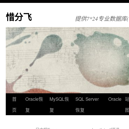
惜分飞
提供7*24专业数据库(Orac
首
Oracle恢
MySQL恢
SQL Server
Oracle
页
复
复
恢复