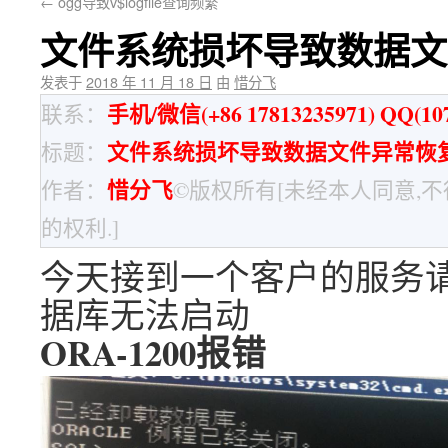
←
ogg导致v$logfile查询频繁
文件系统损坏导致数据文
发表于
2018 年 11 月 18 日
由
惜分飞
手机/微信(+86 17813235971) QQ(107
联系：
文件系统损坏导致数据文件异常恢
标题：
惜分飞
作者：
©版权所有[未经本人同意,
的权利.]
今天接到一个客户的服务请
据库无法启动
ORA-1200报错