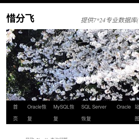
惜分飞
提供7*24专业数据库(Orac
首
Oracle恢
MySQL恢
SQL Server
Oracle
页
复
复
恢复