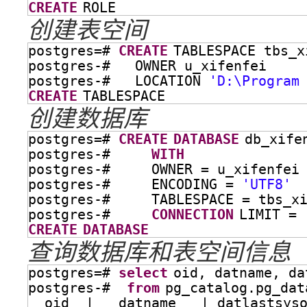
CREATE
ROLE
创建表空间
postgres=# 
CREATE
TABLESPACE tbs_x
postgres-#   OWNER u_xifenfei
postgres-#   LOCATION 
'D:\Program
CREATE
TABLESPACE
创建数据库
postgres=# 
CREATE
DATABASE
db_xife
postgres-#     
WITH
postgres-#     OWNER = u_xifenfei
postgres-#     ENCODING = 
'UTF8'
postgres-#     TABLESPACE = tbs_x
postgres-#     
CONNECTION
LIMIT = 
CREATE
DATABASE
查询数据库和表空间信息
postgres=# 
select
oid, datname, da
postgres-#  
from
pg_catalog.pg_dat
oid  |   datname   | datlastsys