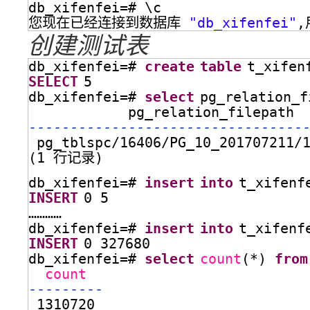
db_xifenfei=# \c
您现在已经连接到数据库 
"db_xifenfei"
,
创建测试表
db_xifenfei=# 
create
table
t_xifen
SELECT
5
db_xifenfei=# 
select
pg_relation_f
pg_relation_filepath
---------------------------------
pg_tblspc/16406/PG_10_201707211/
(1 行记录)
db_xifenfei=# 
insert
into
t_xifenf
INSERT
0 5
…………
db_xifenfei=# 
insert
into
t_xifenf
INSERT
0 327680
db_xifenfei=# 
select
count
(*) 
from
count
---------
1310720