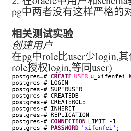
2. 在oracle中用户和sc
pg中两者没有这样严格的
相关测试实验
创建用户
在pg中role比user少lo
role授权login,等同user)
postgres=# 
CREATE
USER
u_xifenfei 
postgres-# LOGIN
postgres-# SUPERUSER
postgres-# CREATEDB
postgres-# CREATEROLE
postgres-# INHERIT
postgres-# REPLICATION
postgres-# 
CONNECTION
LIMIT -1
postgres-# 
PASSWORD
'xifenfei'
;