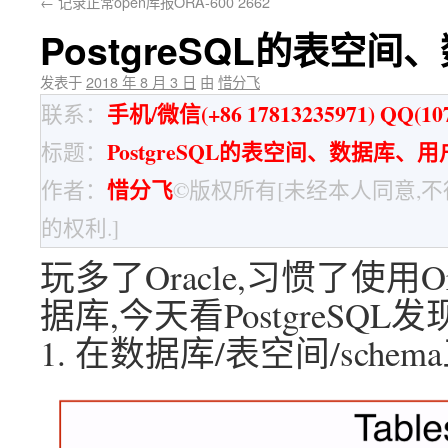
←
记录正常open库报ORA-600 2662
PostgreSQL的表空
发表于
2018 年 8 月 3 日
由
惜分飞
手机/微信(+86 17813235971) QQ(107
联系：
PostgreSQL的表空间、数据库、
标题：
惜分飞
作者：
©版权所有[未经本人同意,
的权利.]
玩多了Oracle,习惯了使用
据库,今天看PostgreSQ
1. 在数据库/表空间/sch