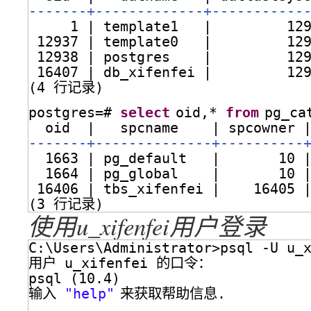
-------+-------------+-----------
1 | template1   |         12
12937 | template0   |         12
12938 | postgres    |         12
16407 | db_xifenfei |         12
(4 行记录)
postgres=# 
select
oid,* 
from
pg_ca
oid  |   spcname    | spcowner 
-------+--------------+----------
1663 | pg_default   |       10 
1664 | pg_global    |       10 
16406 | tbs_xifenfei |    16405 
(3 行记录)
使用u_xifenfei用户登录
C:\Users\Administrator>psql -U u_
用户 u_xifenfei 的口令：
psql (10.4)
输入 
"help"
来获取帮助信息.