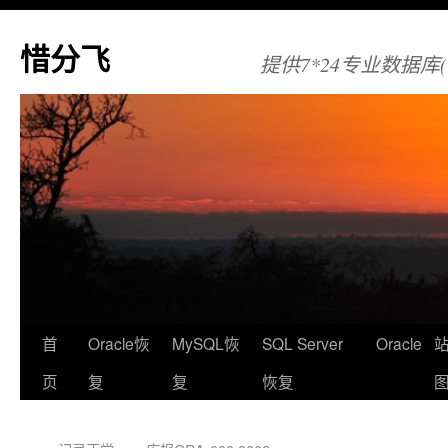
惜分飞
提供7*24专业数据库(Orac
首
Oracle恢
MySQL恢
SQL Server
Oracle
页
复
复
恢复