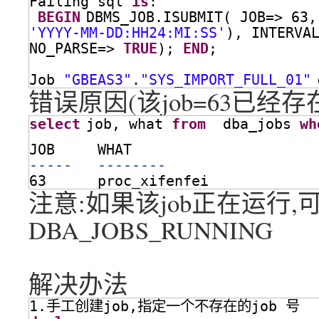
Failing sql 
is
:
BEGIN
DBMS_JOB.ISUBMIT( JOB=> 63,
'YYYY-MM-DD:HH24:MI:SS'
), INTERVA
NO_PARSE=> 
TRUE
); 
END
;   
Job 
"GBEAS3"
.
"SYS_IMPORT_FULL_01"
错误原因(该job=63已经
select
job, what 
from
dba_jobs 
wh
JOB     WHAT 
-----   -------- 
63      proc_xifenfei
注意:如果该job正在运行
DBA_JOBS_RUNNING
解决办法
1.手工创建job,指定一个不存在的job 号