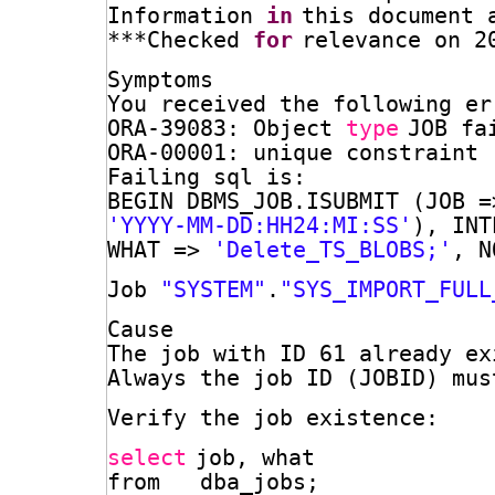
Information 
in
this document 
***Checked 
for
relevance on 2
Symptoms
You received the following er
ORA-39083: Object 
type
JOB fa
ORA-00001: unique constraint 
Failing sql is:
BEGIN DBMS_JOB.ISUBMIT (JOB =
'YYYY-MM-DD:HH24:MI:SS'
), INT
WHAT => 
'Delete_TS_BLOBS;'
, N
Job 
"SYSTEM"
.
"SYS_IMPORT_FULL
Cause
The job with ID 61 already ex
Always the job ID (JOBID) mus
Verify the job existence:
select
job, what 
from   dba_jobs; 