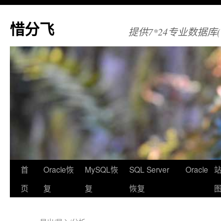
惜分飞
提供7*24专业数据库(Orac
首
Oracle恢
MySQL恢
SQL Server
Oracle
页
复
复
恢复