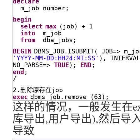
declare
m_job number;
begin
select
max
(job) + 1 
into
m_job 
from
dba_jobs; 
BEGIN
DBMS_JOB.ISUBMIT( JOB=> m_jo
'YYYY-MM-DD:HH24:MI:SS'
), INTERVA
NO_PARSE=> 
TRUE
); 
END
; 
end
;
/
2.删除原存在job
exec
dbms_job.remove (63); 
这样的情况，一般发生在exp
库导出,用户导出),然后导
导致