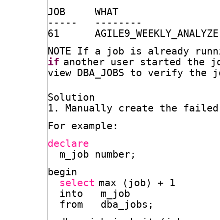
JOB     WHAT 
-----   -------- 
61      AGILE9_WEEKLY_ANALYZE
NOTE If a job is already runn
if
another user started the j
view DBA_JOBS to verify the j
Solution
1. Manually create the failed
For example: 
declare
m_job number;
begin
select
max (job) + 1 
into   m_job 
from   dba_jobs; 