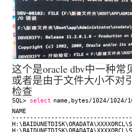
这个是oracle dbv中一种常
或者是由于文件大小不对引
检查
SQL> 
select
name,bytes
/1024/1024/1
NAME                             
---------------------------------
H:\BAIDUNETDISK\ORADATA\XXXXORCL\
H:\BAIDUNETDISK\ORADATA\XXXXORCL\