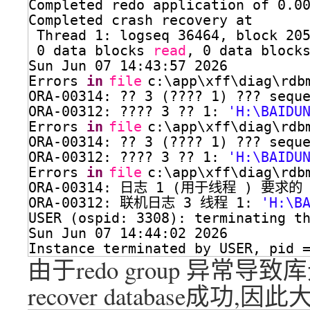
Completed redo application of 0.0
Completed crash recovery at
Thread 1: logseq 36464, block 20
0 data blocks 
read
, 0 data block
Sun Jun 07 14:43:57 2026
Errors 
in
file
c:\app\xff\diag\rdb
ORA-00314: ?? 3 (???? 1) ??? sequ
ORA-00312: ???? 3 ?? 1: 
'H:\BAIDU
Errors 
in
file
c:\app\xff\diag\rdb
ORA-00314: ?? 3 (???? 1) ??? sequ
ORA-00312: ???? 3 ?? 1: 
'H:\BAIDU
Errors 
in
file
c:\app\xff\diag\rdb
ORA-00314: 日志 1 (用于线程 ) 要求的 s
ORA-00312: 联机日志 3 线程 1: 
'H:\B
USER (ospid: 3308): terminating t
Sun Jun 07 14:44:02 2026
Instance terminated by USER, pid 
由于redo group 异常导
recover database成功,因