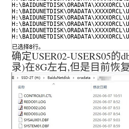
H:\BAIDUNETDISK\ORADATA\XXXXORCL\
H:\BAIDUNETDISK\ORADATA\XXXXORCL\
H:\BAIDUNETDISK\ORADATA\XXXXORCL\
H:\BAIDUNETDISK\ORADATA\XXXXORCL\
H:\BAIDUNETDISK\ORADATA\XXXXORCL\
H:\BAIDUNETDISK\ORADATA\XXXXORCL\
已选择8行。
确定USER02-USERS0
录)在8G左右,但是目前恢