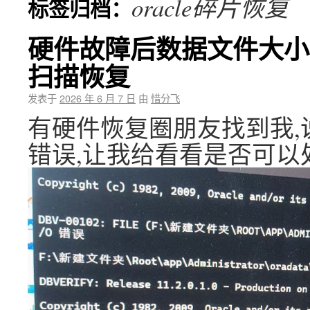
oracle碎片恢复
标签归档：
硬件故障后数据文件大小不
扫描恢复
发表于
2026 年 6 月 7 日
由
惜分飞
有硬件恢复圈朋友找到我,说硬件
错误,让我给看看是否可以