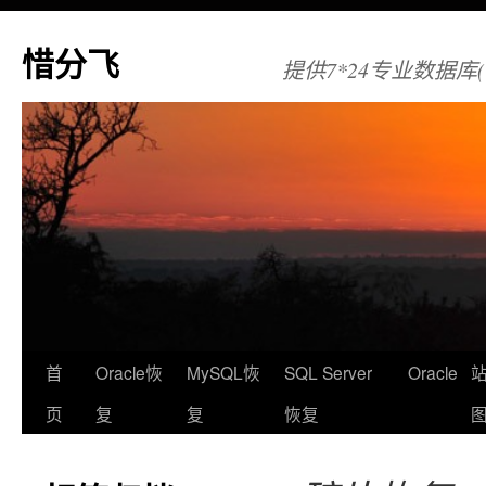
惜分飞
提供7*24专业数据库(Orac
首
Oracle恢
MySQL恢
SQL Server
Oracle
页
复
复
恢复