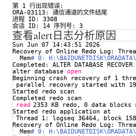
第 1 行出现错误:
ORA-03113: 通信通道的文件结尾
进程 ID: 3308
会话 ID: 14 序列号: 3
查看alert日志分析原因
Sun Jun 07 14:43:51 2026
Recovery of Online Redo Log: Thre
Mem
# 0: H:\BAIDUNETDISK\ORADATA
Completed: ALTER DATABASE RECOVER
alter database 
open
Beginning crash recovery of 1 thr
parallel recovery started with 1
Started redo scan
Completed redo scan
read
2353 KB redo, 0 data blocks 
Started redo application at
Thread 1: logseq 36464, block 15
Recovery of Online Redo Log: Thre
Mem
# 0: H:\BAIDUNETDISK\ORADATA