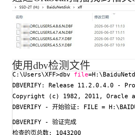
使用dbv检测文件
C:\Users\XFF>dbv 
file
=H:\BaiduNet
DBVERIFY: Release 11.2.0.4.0 - P
Copyright (c) 1982, 2011, Oracle 
DBVERIFY - 开始验证: FILE = H:\BAIDU
DBVERIFY - 验证完成
检查的页总数: 1043200