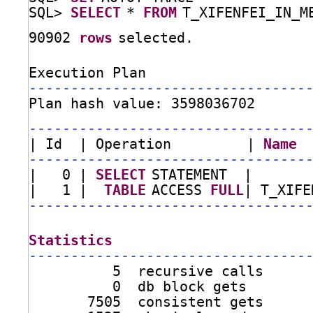
SQL> 
SELECT
* 
FROM
T_XIFENFEI_IN_M
90902 
rows
selected.
Execution Plan
---------------------------------
Plan hash value: 3598036702
---------------------------------
| Id  | Operation         | 
Name
---------------------------------
|   0 | 
SELECT
STATEMENT  |       
|   1 |  
TABLE
ACCESS 
FULL
| T_XIFE
---------------------------------
Statistics
---------------------------------
5  recursive calls
0  db block gets
7505  consistent gets