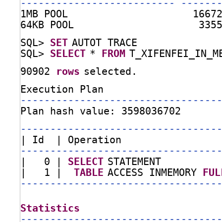
-------------------------- ------
1MB POOL                     1667
64KB POOL                     335
SQL> 
SET
AUTOT TRACE
SQL> 
SELECT
* 
FROM
T_XIFENFEI_IN_M
90902 
rows
selected.
Execution Plan
---------------------------------
Plan hash value: 3598036702
---------------------------------
| Id  | Operation                
---------------------------------
|   0 | 
SELECT
STATEMENT          
|   1 |  
TABLE
ACCESS INMEMORY 
FUL
---------------------------------
Statistics
---------------------------------