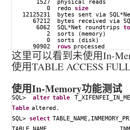
1527  physical reads
0  redo 
size
12125231  bytes sent via SQL*N
67212  bytes received via S
6062  SQL*Net roundtrips 
t
2  sorts (memory)
0  sorts (disk)
90902  
rows
processed
这里可以看到未使用In-Me
使用TABLE ACCESS FULL，c
使用In-Memory功能测试
SQL>  
alter
table
T_XIFENFEI_IN_M
Table
altered.
SQL> 
select
TABLE_NAME,INMEMORY_PR
TABLE_NAME                     IN