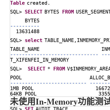
Table
created.
SQL> 
SELECT
BYTES 
FROM
USER_SEGMEN
BYTES
----------
13631488
SQL> 
select
TABLE_NAME,INMEMORY_PR
TABLE_NAME                     IN
------------------------------ --
T_XIFENFEI_IN_MEMORY
SQL>  
SELECT
* 
FROM
V$INMEMORY_ARE
POOL                       ALLOC_
-------------------------- ------
1MB POOL                     1667
64KB POOL                     335
未使用In-Memory功能测
SQL> 
SET
AUTOT TRACE