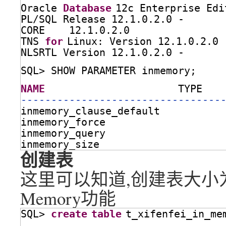
Oracle 
Database
12c Enterprise Edi
PL/SQL Release 12.1.0.2.0 -      
CORE    12.1.0.2.0               
TNS 
for
Linux: Version 12.1.0.2.0 
NLSRTL Version 12.1.0.2.0 -      
SQL> SHOW PARAMETER inmemory;
NAME
TYPE   
---------------------------------
inmemory_clause_default          
inmemory_force                   
inmemory_query                   
inmemory_size                    
创建表
这里可以知道,创建表大小为13
Memory功能
SQL> 
create
table
t_xifenfei_in_me