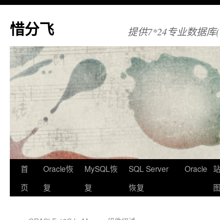
惜分飞
提供7*24专业数据库(Orac
首
Oracle恢
MySQL恢
SQL Server
Oracle
页
复
复
恢复