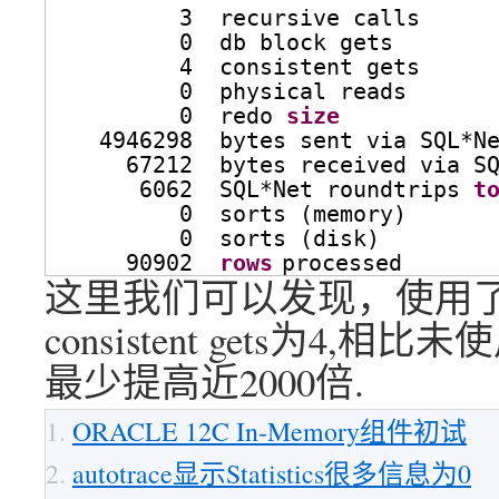
3  recursive calls
0  db block gets
4  consistent gets
0  physical reads
0  redo 
size
4946298  bytes sent via SQL*N
67212  bytes received via S
6062  SQL*Net roundtrips 
t
0  sorts (memory)
0  sorts (disk)
90902  
rows
processed
这里我们可以发现，使用了I
consistent gets为4,相比
最少提高近2000倍.
ORACLE 12C In-Memory组件初试
autotrace显示Statistics很多信息为0