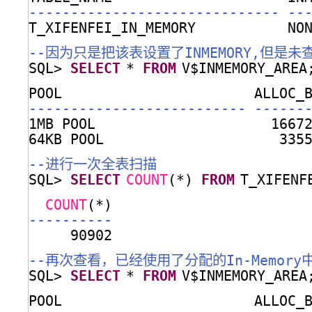
------------------------------ --
T_XIFENFEI_IN_MEMORY           NO
--因为只是把该表设置了INMEMORY,但是未查
SQL> 
SELECT
* 
FROM
V$INMEMORY_AREA
POOL                       ALLOC_
-------------------------- ------
1MB POOL                     1667
64KB POOL                     335
--进行一次全表扫描
SQL> 
SELECT
COUNT
(*) 
FROM
T_XIFENF
COUNT
(*)
----------
90902
--再次查看，已经使用了分配的In-Memory
SQL> 
SELECT
* 
FROM
V$INMEMORY_AREA
POOL                       ALLOC_