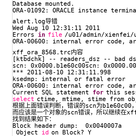
Database mounted.
ORA-01092: ORACLE instance termin
alert.log导错
Wed Aug 10 12:31:11 2011
Errors 
in
file
/u01/admin/xienfei/
ORA-00600: internal error code, a
xff_ora_8568.trc内容
[ktbdchk] -- readers_dsz -- bad d
scn: 0x0000.b1e60c00scn: 0x0000.0
*** 2011-08-10 12:31:11.998
ksedmp: internal or fatal error
ORA-00600: internal error code, a
Current SQL statement 
for
this ses
select
ctime, mtime, stime from ob
根据上面错误判断，错误的scn为b1e60c0
而应该是一个对象的scn错误，所以继续在xff_or
找到结果如下：
Block header dump:  0x0040007a
Object 
id
on Block? Y