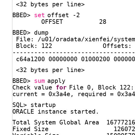
<32 bytes per line>
BBED> 
set
offset -2
OFFSET          28
BBED> dump
File: 
/u01/oradata/xienfei/syste
Block: 122              Offsets:
---------------------------------
c64a1200 00000000 01000200 00000
<32 bytes per line>
BBED> 
sum
apply
Check value 
for
File 0, Block 122:
current = 0x3a4e, required = 0x3a
SQL> startup
ORACLE instance started.
Total System Global Area  1677721
Fixed Size                  12607