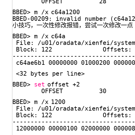
OFFSET          28
BBED> m 
/x
c64a1200
BBED-00209: invalid number (c64a1
小技巧，一次性修改报错，尝试一次修改一点
BBED> m 
/x
c64a
File: 
/u01/oradata/xienfei/syste
Block: 122              Offsets:
---------------------------------
c64ae6b1 00000000 01000200 00000
<32 bytes per line>
BBED> 
set
offset +2
OFFSET          30
BBED> m 
/x
1200
File: 
/u01/oradata/xienfei/syste
Block: 122              Offsets:
---------------------------------
12000000 00000100 02000000 00000