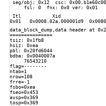
seg
/obj
: 0x12  csc: 0x00.b1e60c0
fsl: 0  fnx: 0x0 ver: 0x01
Itl           Xid               
0x01   0x0008.02a.000001d9  0x008
data_block_dump,data header at 0x
===============
tsiz: 0x1fb8
hsiz: 0xea
pbl: 0x20fd6044
bdba: 0x0040007a
76543210
flag=--------
ntab=1
nrow=108
frre=-1
fsbo=0xea
fseo=0x453
avsp=0x369
tosp=0x369