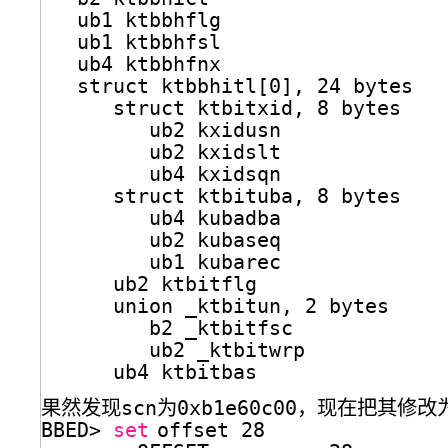
ub1 ktbbhflg                  
ub1 ktbbhfsl                  
ub4 ktbbhfnx                  
struct ktbbhitl[0], 24 bytes  
struct ktbitxid, 8 bytes   
ub2 kxidusn             
ub2 kxidslt             
ub4 kxidsqn             
struct ktbituba, 8 bytes   
ub4 kubadba             
ub2 kubaseq             
ub1 kubarec             
ub2 ktbitflg               
union _ktbitun, 2 bytes    
b2 _ktbitfsc            
ub2 _ktbitwrp           
ub4 ktbitbas               
果然发现scn为0xb1e60c00，现在把其修改
BBED> 
set
offset 28