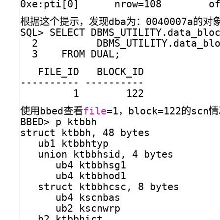
0xe:pti[0]      nrow=108        o
根据这个提示，发现dba为：0040007a的对象
SQL> SELECT DBMS_UTILITY.data_blo
2          DBMS_UTILITY.data_bl
3    FROM DUAL;
FILE_ID   BLOCK_ID
---------- ----------
1        122
使用bbed查看
file
=1，block=122的scn
BBED> p ktbbh
struct ktbbh, 48 bytes           
ub1 ktbbhtyp                  
union ktbbhsid, 4 bytes       
ub4 ktbbhsg1               
ub4 ktbbhod1               
struct ktbbhcsc, 8 bytes      
ub4 kscnbas                
ub2 kscnwrp                
b2 ktbbhict                   