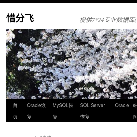
惜分飞
提供7*24专业数据库(Orac
首
Oracle恢
MySQL恢
SQL Server
Oracle
页
复
复
恢复