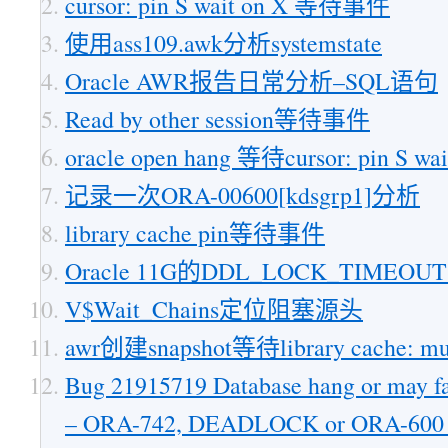
cursor: pin S wait on X 等待事件
使用ass109.awk分析systemstate
Oracle AWR报告日常分析–SQL语句
Read by other session等待事件
oracle open hang 等待cursor: pin S wai
记录一次ORA-00600[kdsgrp1]分析
library cache pin等待事件
Oracle 11G的DDL_LOCK_TIMEO
V$Wait_Chains定位阻塞源头
awr创建snapshot等待library cache: mu
Bug 21915719 Database hang or may f
– ORA-742, DEADLOCK or ORA-600 [