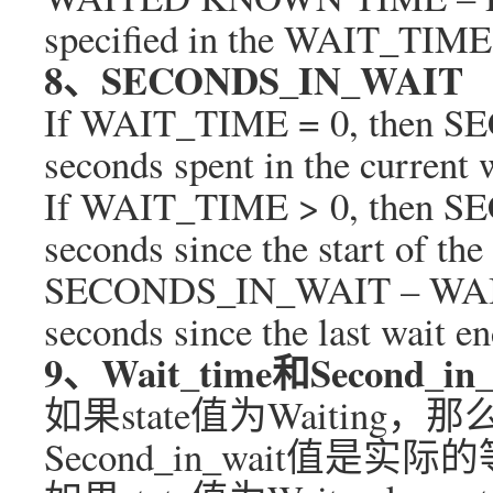
specified in the WAIT_TIM
8、SECONDS_IN_WAIT
If WAIT_TIME = 0, then S
seconds spent in the current 
If WAIT_TIME > 0, then S
seconds since the start of the 
SECONDS_IN_WAIT – WAIT_T
seconds since the last wait e
9、Wait_time和Second_i
如果state值为Waiting，那
Second_in_wait值是