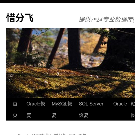
惜分飞
提供7*24专业数据库(Orac
首
Oracle恢
MySQL恢
SQL Server
Oracle
页
复
复
恢复