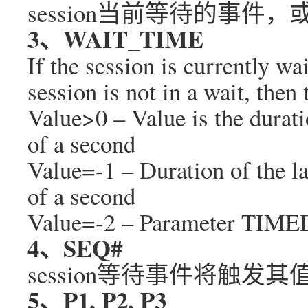
session当前等待的事
3、WAIT_TIME
If the session is currently wai
session is not in a wait, then 
Value>0 – Value is the durati
of a second
Value=-1 – Duration of the la
of a second
Value=-2 – Parameter TIMED
4、SEQ#
session等待事件将触发
5、P1, P2, P3