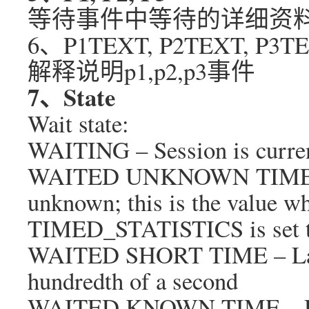
等待事件中等待的详细资
6、P1TEXT, P2TEXT, P3T
解释说明p1,p2,p3事件
7、State
Wait state:
WAITING – Session is curren
WAITED UNKNOWN TIME – Du
unknown; this is the value w
TIMED_STATISTICS is set t
WAITED SHORT TIME – Last 
hundredth of a second
WAITED KNOWN TIME – Durat