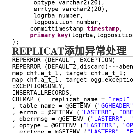
optype varchar2(20),
errtype varchar2(20),
logrba number,
logposition number,
committimestamp 
timestamp
,
primary
key
(logrba,logpositio
);
REPLICAT添加异常处理
REPERROR (DEFAULT, EXCEPTION)
REPERROR (DEFAULT2,discard)---a
map chf.a_t_1, target chf.a_t_1;
map chf.a_t_1, target ogg.excepti
EXCEPTIONSONLY,
INSERTALLRECORDS,
COLMAP (   replicat_name = 
"repl"
, table_name = @GETENV (
"GGHEADER
, errno = @GETENV (
"LASTERR"
, 
"DB
, dberrmsg = @GETENV (
"LASTERR"
, 
, optype = @GETENV (
"LASTERR"
, 
"O
, errtype = @GETENV (
"LASTERR"
, 
"