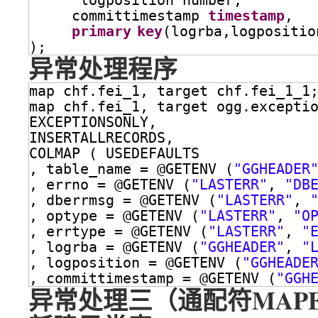
logposition number,
committimestamp 
timestamp
,
primary
key
(logrba,logpositio
);
异常处理程序
map chf.fei_1, target chf.fei_1_1
map chf.fei_1, target ogg.excepti
EXCEPTIONSONLY,
INSERTALLRECORDS,
COLMAP ( USEDEFAULTS
, table_name = @GETENV (
"GGHEADER
, errno = @GETENV (
"LASTERR"
, 
"DB
, dberrmsg = @GETENV (
"LASTERR"
, 
, optype = @GETENV (
"LASTERR"
, 
"O
, errtype = @GETENV (
"LASTERR"
, 
"
, logrba = @GETENV (
"GGHEADER"
, 
"
, logposition = @GETENV (
"GGHEADE
, committimestamp = @GETENV (
"GGH
异常处理三（通配符MAPEX