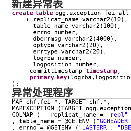
新建异常表
create
table
ogg.exception_fei_all
( replicat_name varchar2(10),
table_name varchar2(100),
errno number,
dberrmsg varchar2(4000),
optype varchar2(20),
errtype varchar2(20),
logrba number,
logposition number,
committimestamp 
timestamp
,
primary
key
(logrba,logpositio
);
异常处理程序
MAP chf.fei_*, TARGET chf.*,
MAPEXCEPTION (TARGET ogg.exceptio
COLMAP (   replicat_name = 
"repl"
, table_name = @GETENV (
"GGHEADER
, errno = @GETENV (
"LASTERR"
, 
"DB