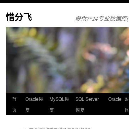
惜分飞
提供7*24专业数据库(Orac
首
Oracle恢
MySQL恢
SQL Server
Oracle
页
复
复
恢复