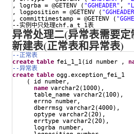
, logrba = @GETENV (
"GGHEADER"
, 
"
, logposition = @GETENV (
"GGHEADE
, committimestamp = @GETENV (
"GGH
--实例中只处理chf.a_t_1表
异常处理二(异常表需要定
新建表(正常表和异常表)
--正常表
create
table
fei_1_1(id number , 
n
--异常表
create
table
ogg.exception_fei_1
( id number,
name
varchar2(1000),
table_name varchar2(100),
errno number,
dberrmsg varchar2(4000),
optype varchar2(20),
errtype varchar2(20),
logrba number,